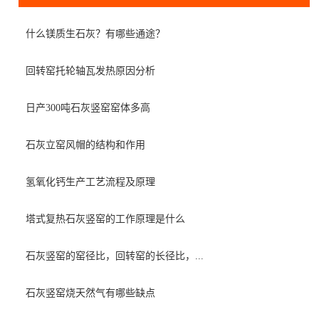
什么镁质生石灰？有哪些通途？
回转窑托轮轴瓦发热原因分析
日产300吨石灰竖窑窑体多高
石灰立窑风帽的结构和作用
氢氧化钙生产工艺流程及原理
塔式复热石灰竖窑的工作原理是什么
石灰竖窑的窑径比，回转窑的长径比，...
石灰竖窑烧天然气有哪些缺点