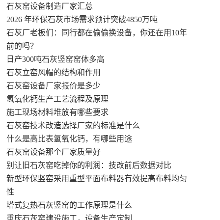
石灰窑设备制造厂家汇总
2026 年环保石灰市场需求预计突破4850万吨
石灰厂老板们：同行都在偷偷换设备，你还在用10年
前的吗？
日产300吨石灰竖窑窑体多高
石灰立窑风帽的结构和作用
石灰窑设备厂家报价是多少
氢氧化钙生产工艺流程及原理
施工现场材料堆放有哪些要求
石灰窑技术改造选择厂家的标准是什么
什么是高比表氢氧化钙，有哪些用途
石灰窑设备那个厂家质量好
别让旧石灰窑吃掉你的利润：技改前后数据对比
新型环保竖窑采用重型平面布料器有效提高布料均匀
性
塔式复热石灰竖窑的工作原理是什么
重庆石灰窑建设施工，设备生产定制