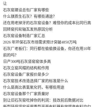
让
石灰窑建设总包厂家有哪些
什么镁质生石灰？有哪些通途？
还在用老掉牙的石灰窑设备？难怪你的成本比同行高
回转窑托轮轴瓦发热原因分析
石灰窑设备制造厂家汇总
2026 年环保石灰市场需求预计突破4850万吨
石灰厂老板们：同行都在偷偷换设备，你还在用10年
前的吗？
日产300吨石灰竖窑窑体多高
石灰立窑风帽的结构和作用
石灰窑设备厂家报价是多少
石灰窑技术改造选择厂家的标准是什么
什么是高比表氢氧化钙，有哪些用途
石灰窑设备那个厂家质量好
别让旧石灰窑吃掉你的利润：技改前后数据对比
新型环保竖窑采用重型平面布料器有效提高布料均匀