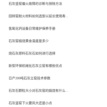
石灰竖窑偏火故障的诊断与排除方法
回转窑耐火材料如何选型以延长使用寿...
氢氧化钙设备日常维护保养手册
石灰窑煅烧黄金温度是多少
烧石灰原料石灰石如何进行选择
新型环保机械化石灰立窑有哪些优点
日产200吨石灰立窑技术参数
石灰石颗粒大小对石灰窑的煅烧有什么...
石灰竖窑下火要风大还是小点