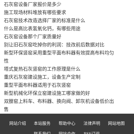
石灰窑设备厂家报价是多少
施工现场材料堆放有哪些要求
石灰窑技术改造选择厂家的标准是什么
什么是高比表氢氧化钙，有哪些用途
石灰窑设备那个厂家质量好
别让旧石灰窑吃掉你的利润：技改前后数据对比
新型环保竖窑采用重型平面布料器有效提高布料均匀
性
塔式复热石灰竖窑的工作原理是什么
重庆石灰窑建设施工，设备生产定制
重型平面布料器适用于石灰竖窑
新型机械化环保立窑建设施工哪家做的好
双膛窑上料车、布料器、换向阀、卸灰机设备低价出
售
网站介绍
本站服务
帮助中心
法律声明
网站地图
联系我们
网站合作
RSS订阅