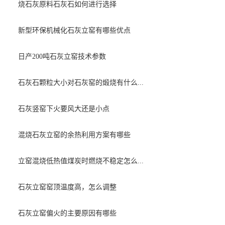
烧石灰原料石灰石如何进行选择
新型环保机械化石灰立窑有哪些优点
日产200吨石灰立窑技术参数
石灰石颗粒大小对石灰窑的煅烧有什么...
石灰竖窑下火要风大还是小点
混烧石灰立窑的余热利用方案有哪些
立窑混烧低热值煤炭时燃烧不稳定怎么...
石灰立窑窑顶温度高，怎么调整
石灰立窑偏火的主要原因有哪些