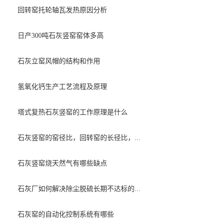
回转窑托轮轴瓦发热原因分析
日产300吨石灰竖窑窑体多高
石灰立窑风帽的结构和作用
氢氧化钙生产工艺流程及原理
塔式复热石灰竖窑的工作原理是什么
石灰竖窑的窑径比，回转窑的长径比，...
石灰竖窑烧天然气有哪些缺点
石灰厂如何解决除尘脱硫长期不达标的...
石灰窑的自动化控制系统有哪些