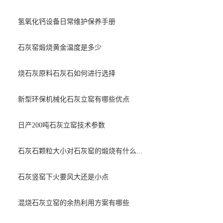
氢氧化钙设备日常维护保养手册
石灰窑煅烧黄金温度是多少
烧石灰原料石灰石如何进行选择
新型环保机械化石灰立窑有哪些优点
日产200吨石灰立窑技术参数
石灰石颗粒大小对石灰窑的煅烧有什么...
石灰竖窑下火要风大还是小点
混烧石灰立窑的余热利用方案有哪些