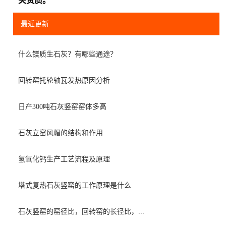
关资质。
最近更新
什么镁质生石灰？有哪些通途？
回转窑托轮轴瓦发热原因分析
日产300吨石灰竖窑窑体多高
石灰立窑风帽的结构和作用
氢氧化钙生产工艺流程及原理
塔式复热石灰竖窑的工作原理是什么
石灰竖窑的窑径比，回转窑的长径比，...