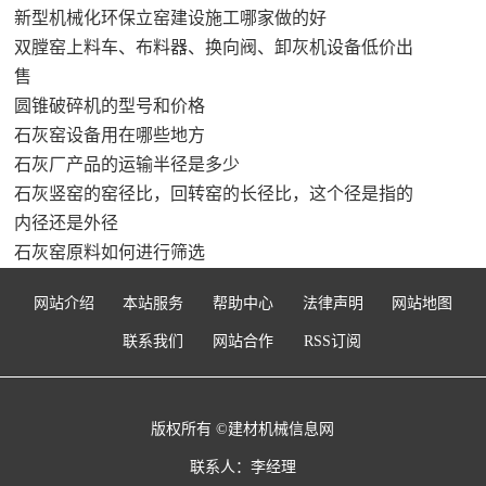
新型机械化环保立窑建设施工哪家做的好
双膛窑上料车、布料器、换向阀、卸灰机设备低价出
售
圆锥破碎机的型号和价格
石灰窑设备用在哪些地方
石灰厂产品的运输半径是多少
石灰竖窑的窑径比，回转窑的长径比，这个径是指的
内径还是外径
石灰窑原料如何进行筛选
网站介绍
本站服务
帮助中心
法律声明
网站地图
联系我们
网站合作
RSS订阅
版权所有 ©建材机械信息网
联系人：李经理