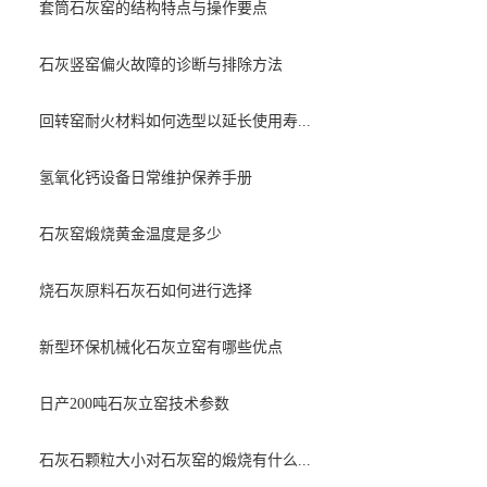
套筒石灰窑的结构特点与操作要点
石灰竖窑偏火故障的诊断与排除方法
回转窑耐火材料如何选型以延长使用寿...
氢氧化钙设备日常维护保养手册
石灰窑煅烧黄金温度是多少
烧石灰原料石灰石如何进行选择
新型环保机械化石灰立窑有哪些优点
日产200吨石灰立窑技术参数
石灰石颗粒大小对石灰窑的煅烧有什么...