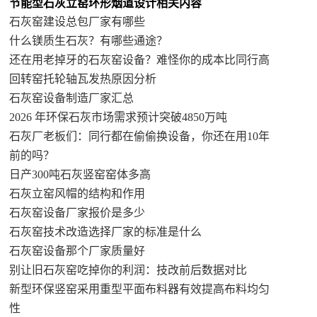
节能型石灰立窑环形烟道设计相关内容
石灰窑建设总包厂家有哪些
什么镁质生石灰？有哪些通途？
还在用老掉牙的石灰窑设备？难怪你的成本比同行高
回转窑托轮轴瓦发热原因分析
石灰窑设备制造厂家汇总
2026 年环保石灰市场需求预计突破4850万吨
石灰厂老板们：同行都在偷偷换设备，你还在用10年
前的吗？
日产300吨石灰竖窑窑体多高
石灰立窑风帽的结构和作用
石灰窑设备厂家报价是多少
石灰窑技术改造选择厂家的标准是什么
石灰窑设备那个厂家质量好
别让旧石灰窑吃掉你的利润：技改前后数据对比
新型环保竖窑采用重型平面布料器有效提高布料均匀
性