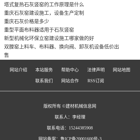
塔式复热石灰竖窑的工作原理是什么
重庆石灰窑建设施工，设备生产定制
重庆石灰价格是多少
重型平面布料器适用于石灰竖窑
新型机械化环保立窑建设施工哪家做的好
双膛窑上料车、布料器、换向阀、卸灰机设备低价出
售
网站介绍
本站服务
帮助中心
法律声明
网站地图
联系我们
网站合作
RSS订阅
版权所有 ©建材机械信息网
联系人：李经理
联系电话：15244385908
网站备案：
鲁ICP备20001600号-3