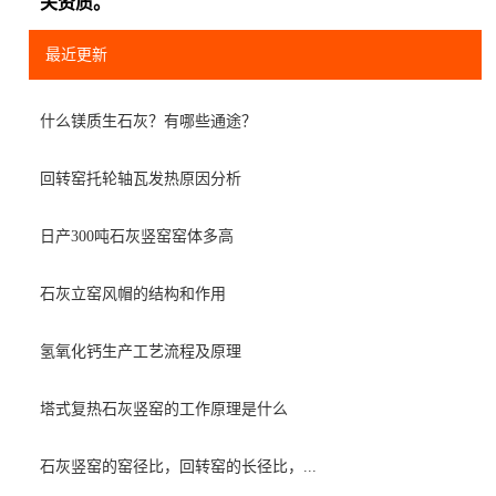
关资质。
最近更新
什么镁质生石灰？有哪些通途？
回转窑托轮轴瓦发热原因分析
日产300吨石灰竖窑窑体多高
石灰立窑风帽的结构和作用
氢氧化钙生产工艺流程及原理
塔式复热石灰竖窑的工作原理是什么
石灰竖窑的窑径比，回转窑的长径比，...