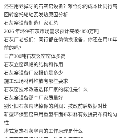
还在用老掉牙的石灰窑设备？难怪你的成本比同行高
回转窑托轮轴瓦发热原因分析
石灰窑设备制造厂家汇总
2026 年环保石灰市场需求预计突破4850万吨
石灰厂老板们：同行都在偷偷换设备，你还在用10年
前的吗？
日产300吨石灰竖窑窑体多高
石灰立窑风帽的结构和作用
石灰窑设备厂家报价是多少
施工现场材料堆放有哪些要求
石灰窑技术改造选择厂家的标准是什么
石灰窑设备那个厂家质量好
别让旧石灰窑吃掉你的利润：技改前后数据对比
新型环保竖窑采用重型平面布料器有效提高布料均匀
性
塔式复热石灰竖窑的工作原理是什么