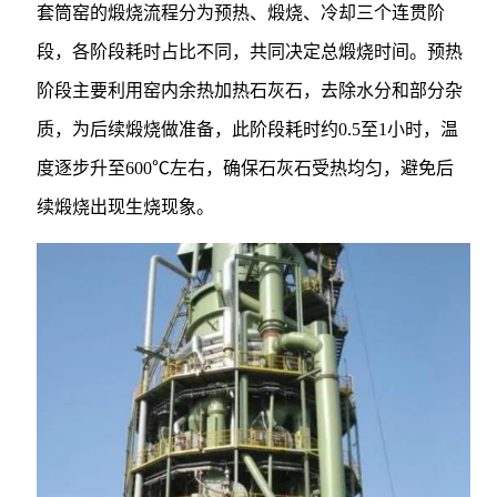
套筒窑的煅烧流程分为预热、煅烧、冷却三个连贯阶
段，各阶段耗时占比不同，共同决定总煅烧时间。预热
阶段主要利用窑内余热加热石灰石，去除水分和部分杂
质，为后续煅烧做准备，此阶段耗时约0.5至1小时，温
度逐步升至600℃左右，确保石灰石受热均匀，避免后
续煅烧出现生烧现象。