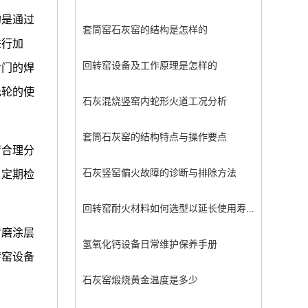
的是通过
套筒窑石灰窑的结构是怎样的
进行加
回转窑设备及工作原理是怎样的
专门的焊
托轮的使
石灰混烧竖窑内蛇形火道工况分析
套筒石灰窑的结构特点与操作要点
荷合理分
石灰竖窑偏火故障的诊断与排除方法
，定期检
回转窑耐火材料如何选型以延长使用寿...
耐磨涂层
氢氧化钙设备日常维护保养手册
转窑设备
石灰窑煅烧黄金温度是多少