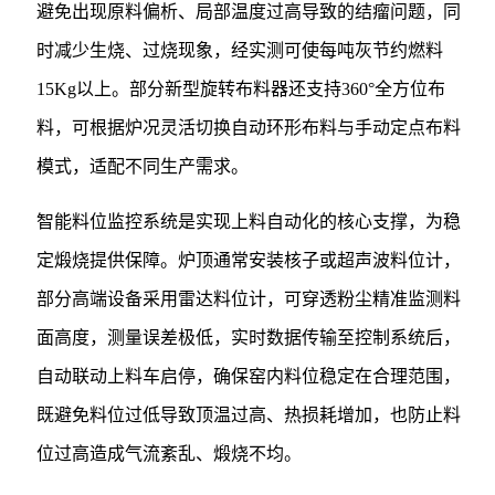
避免出现原料偏析、局部温度过高导致的结瘤问题，同
时减少生烧、过烧现象，经实测可使每吨灰节约燃料
15Kg以上。部分新型旋转布料器还支持360°全方位布
料，可根据炉况灵活切换自动环形布料与手动定点布料
模式，适配不同生产需求。
智能料位监控系统是实现上料自动化的核心支撑，为稳
定煅烧提供保障。炉顶通常安装核子或超声波料位计，
部分高端设备采用雷达料位计，可穿透粉尘精准监测料
面高度，测量误差极低，实时数据传输至控制系统后，
自动联动上料车启停，确保窑内料位稳定在合理范围，
既避免料位过低导致顶温过高、热损耗增加，也防止料
位过高造成气流紊乱、煅烧不均。