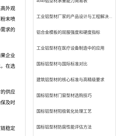
4040铝型材承重能力简易表
提高外观
工业铝型材厂家的产品设计与工程解决...
而粉末喷
场需求的
铝合金模板的屈服强度和硬度指标
工业铝型材在医疗设备制造中的应用
如果企业
国标铝型材与国际标准对比
此，在选
建筑铝型材的核心标准与高精级要求
材的供应
国标铝型材门窗型材选购技巧
确保及时
国标铝型材阳极氧化处理工艺
国标铝型材防腐性能评估方法
应链稳定