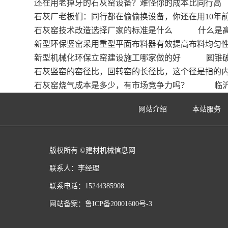
还在用老掉牙的石灰窑设备？难怪你的成本比同行高
石灰厂老板们：同行都在偷偷换设备，你还在用10年
石灰窑技术改造选择厂家的标准是什么
什么是
新型环保竖窑采用重型平面布料器有效提高布料均匀
新型机械化环保立窑建设施工哪家做的好
圆锥
石灰竖窑的窑径比，回转窑的长径比，这个径是指的
石灰窑烧气成本是多少，有市场竞争力吗？
临
网站介绍
本站服务
版权所有 ©建材机械信息网
联系人：李经理
联系电话：15244385908
网站备案：
鲁ICP备20001600号-3