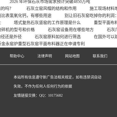
2026 年环保石灰市场需求预计突破4850万吨
前的吗？
石灰立窑风帽的结构和作用
施工现场材料
高比表氢氧化钙，有哪些用途
别让旧石灰窑吃掉你的利润
性
塔式复热石灰竖窑的工作原理是什么
重型平面布
破碎机的型号和价格
石灰窑设备用在哪些地方
石灰
内径还是外径
石灰窑原料如何进行筛选
在国外可以
沂金永窑炉重型石灰窑平面布料器正在申请专利
帮助中心
法律声明
网站地图
联系我们
本站所有信息遵守新广告法相关规定，如有违禁词自动
失效，不作为任何人任何行为的依据
友情链接交换：QQ：10175682