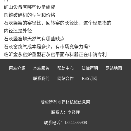
矿山设备有哪些设备组成
圆锥破碎机的型号和价格
石灰竖窑的窑径比，回转窑的长径比，这个径是指的
内径还是外径
石灰竖窑烧天然气有哪些缺点
石灰窑烧气成本是多少，有市场竞争力吗？
临沂金永窑炉重型石灰窑平面布料器正在申请专利
网站介绍
本站服务
帮助中心
法律声明
网站地图
联系我们
网站合作
RSS订阅
版权所有 ©建材机械信息网
联系人：李经理
联系电话：15244385908