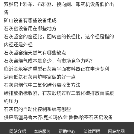
双膛窑上料车、布料器、换向阀、卸灰机设备低价出
售
矿山设备有哪些设备组成
石灰窑设备用在哪些地方
石灰竖窑的窑径比，回转窑的长径比，这个径是指的
内径还是外径
石灰竖窑烧天然气有哪些缺点
石灰窑烧气成本是多少，有市场竞争力吗？
临沂金永窑炉重型石灰窑平面布料器正在申请专利
湖南低氮石灰窑炉哪家做的好一点
石灰窑烟气中二氧化碳分离收集方法
碳排放指标收紧，石灰煅烧过程二氧化碳排放面临履
约压力
石灰窑的自动化控制系统有哪些
供应新疆乌鲁木齐/克拉玛依/吐鲁番/哈密石灰窑设备
网站介绍
本站服务
帮助中心
法律声明
网站地图