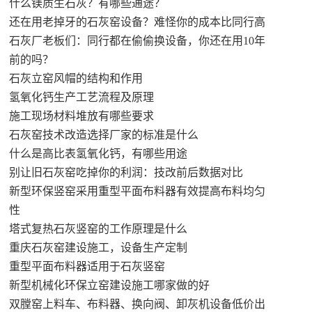
什么镁质生石灰？有哪些通途？
还在用老掉牙的石灰窑设备？难怪你的成本比同行高
石灰厂老板们：同行都在偷偷换设备，你还在用10年
前的吗？
石灰立窑风帽的结构和作用
氢氧化钙生产工艺流程及原理
施工现场材料堆放有哪些要求
石灰窑技术改造选择厂家的标准是什么
什么是高比表氢氧化钙，有哪些用途
别让旧石灰窑吃掉你的利润：技改前后数据对比
新型环保竖窑采用重型平面布料器有效提高布料均匀
性
塔式复热石灰竖窑的工作原理是什么
重庆石灰窑建设施工，设备生产定制
重型平面布料器适用于石灰竖窑
新型机械化环保立窑建设施工哪家做的好
双膛窑上料车、布料器、换向阀、卸灰机设备低价出