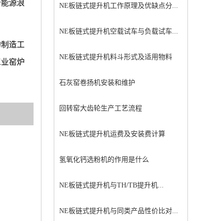
少能源浪
NE板链式提升机工作原理及优缺点分...
NE板链式提升机空载试车与负载试车...
的制造工
NE板链式提升机料斗形式及适用物料
工业窑炉
石灰窑卷扬机安装和维护
回转窑大齿轮生产工艺流程
NE板链式提升机运费及安装费计算
氢氧化钙选粉机的作用是什么
NE板链式提升机与TH/TB提升机...
NE板链式提升机与同类产品性价比对...