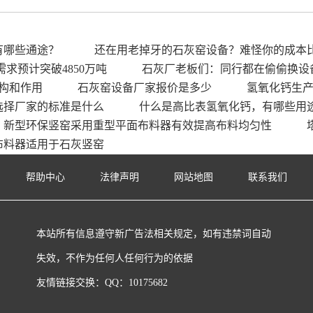
有哪些通途？
还在用老掉牙的石灰窑设备？难怪你的成本
需求预计突破4850万吨
石灰厂老板们：同行都在偷偷换设
构和作用
石灰窑设备厂家报价是多少
氢氧化钙生
选择厂家的标准是什么
什么是高比表氢氧化钙，有哪些用
新型环保竖窑采用重型平面布料器有效提高布料均匀性
布料器适用于石灰竖窑
帮助中心
法律声明
网站地图
联系我们
本站所有信息遵守新广告法相关规定，如有违禁词自动
失效，不作为任何人任何行为的依据
友情链接交换：QQ：10175682