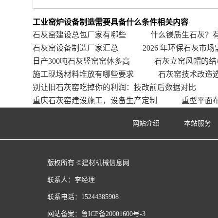
工业窑炉设备制造需要具备什么条件相关内容
石灰窑建设总包厂家有哪些
什么镁质生石灰？
石灰窑设备制造厂家汇总
2026 年环保石灰市场
日产300吨石灰竖窑窑体多高
石灰立窑风帽的结
施工现场材料堆放有哪些要求
石灰窑技术改造
别让旧石灰窑吃掉你的利润：技改前后数据对比
重庆石灰窑建设施工，设备生产定制
重型平面
网站介绍
本站服务
版权所有 ©建材机械信息网
联系人：李经理
联系电话：15244385908
网站备案：
鲁ICP备20001600号-3