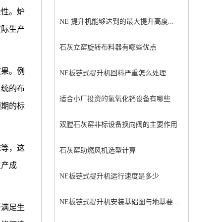
全性。炉
NE 提升机能够达到的最大提升高度...
实际生产
石灰立窑旋转布料器有哪些优点
效果。例
NE板链式提升机回料严重怎么处理
系统的布
适合小厂投资的氢氧化钙设备有哪些
预期的标
双膛石灰窑非标设备换向阀的主要作用
统等，这
石灰窑助燃风机选型计算
生产成
NE板链式提升机运行速度是多少
NE板链式提升机安装基础图与地基要...
要满足生