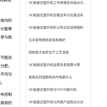
保持高效
NE板链式提升机工作原理及优缺点分...
NE板链式提升机空载试车与负载试车...
窑体内的
NE板链式提升机料斗形式及适用物料
设计能够
区参与助
石灰窑卷扬机安装和维护
回转窑大齿轮生产工艺流程
，可能出
NE板链式提升机运费及安装费计算
量分配，
流不均匀
氢氧化钙选粉机的作用是什么
制。
NE板链式提升机与TH/TB提升机...
分布控制
NE板链式提升机与同类产品性价比对...
个高效的