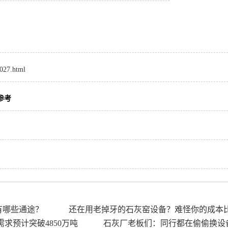
8027.html
参考
有哪些通途？
还在用老掉牙的石灰窑设备？难怪你的成本
需求预计突破4850万吨
石灰厂老板们：同行都在偷偷换设