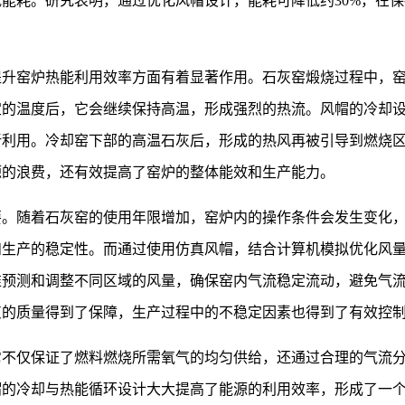
能耗。研究表明，通过优化风帽设计，能耗可降低约30%，在
提升窑炉热能利用效率方面有着显著作用。石灰窑煅烧过程中，
定的温度后，它会继续保持高温，形成强烈的热流。风帽的冷却
新利用。冷却窑下部的高温石灰后，形成的热风再被引导到燃烧
源的浪费，还有效提高了窑炉的整体能效和生产能力。
要。随着石灰窑的使用年限增加，窑炉内的操作条件会发生变化
和生产的稳定性。而通过使用仿真风帽，结合计算机模拟优化风
准预测和调整不同区域的风量，确保窑内气流稳定流动，避免气
灰的质量得到了保障，生产过程中的不稳定因素也得到了有效控
它不仅保证了燃料燃烧所需氧气的均匀供给，还通过合理的气流
帽的冷却与热能循环设计大大提高了能源的利用效率，形成了一