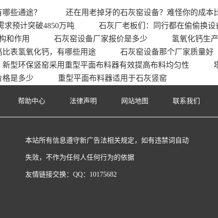
有哪些通途？
还在用老掉牙的石灰窑设备？难怪你的成本
需求预计突破4850万吨
石灰厂老板们：同行都在偷偷换设
构和作用
石灰窑设备厂家报价是多少
氢氧化钙生
高比表氢氧化钙，有哪些用途
石灰窑设备那个厂家质量好
新型环保竖窑采用重型平面布料器有效提高布料均匀性
价格是多少
重型平面布料器适用于石灰竖窑
帮助中心
法律声明
网站地图
联系我们
本站所有信息遵守新广告法相关规定，如有违禁词自动
失效，不作为任何人任何行为的依据
友情链接交换：QQ：10175682