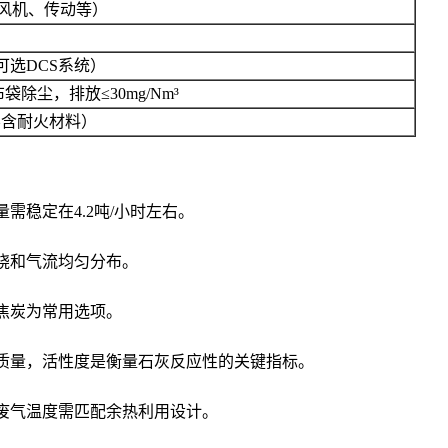
（含风机、传动等）
可选DCS系统）
除尘，排放≤30mg/Nm³
（不含耐火材料）
需稳定在4.2吨/小时左右。
烧和气流均匀分布。
焦炭为常用选项。
质量，活性度是衡量石灰反应性的关键指标。
废气温度需匹配余热利用设计。