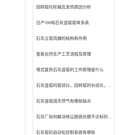
回转窑托轮轴瓦发热原因分析
日产300吨石灰竖窑窑体多高
石灰立窑风帽的结构和作用
氢氧化钙生产工艺流程及原理
塔式复热石灰竖窑的工作原理是什么
石灰竖窑的窑径比，回转窑的长径比，...
石灰竖窑烧天然气有哪些缺点
石灰厂如何解决除尘脱硫长期不达标的...
石灰窑的自动化控制系统有哪些