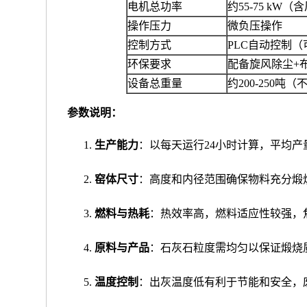
电机总功率
约55-75 kW
操作压力
微负压操作
控制方式
PLC自动控制（
环保要求
配备旋风除尘+布袋
设备总重量
约200-250吨
参数说明：
生产能力
：以每天运行24小时计算，平均产量
窑体尺寸
：高度和内径范围确保物料充分煅
燃料与热耗
：热效率高，燃料适应性较强，
原料与产品
：石灰石粒度需均匀以保证煅烧
温度控制
：出灰温度低有利于节能和安全，