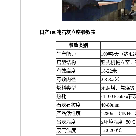
日产100吨石灰立窑参数表
参数类别
生产能力
100吨/天（约4.
窑型结构
竖式机械立窑，
有效高度
18-22米
有效内径
2.8-3.2米
燃料类型
无烟煤、焦煤等
热耗
≤1100 kcal/kg石
石灰石粒度
40-80mm
产品活性度
≥280ml（4NH
出灰温度
≤环境温度+50℃
废气温度
120-200℃