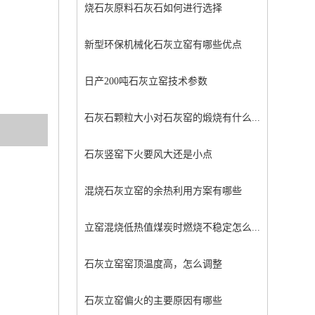
烧石灰原料石灰石如何进行选择
新型环保机械化石灰立窑有哪些优点
日产200吨石灰立窑技术参数
石灰石颗粒大小对石灰窑的煅烧有什么...
石灰竖窑下火要风大还是小点
混烧石灰立窑的余热利用方案有哪些
立窑混烧低热值煤炭时燃烧不稳定怎么...
石灰立窑窑顶温度高，怎么调整
石灰立窑偏火的主要原因有哪些