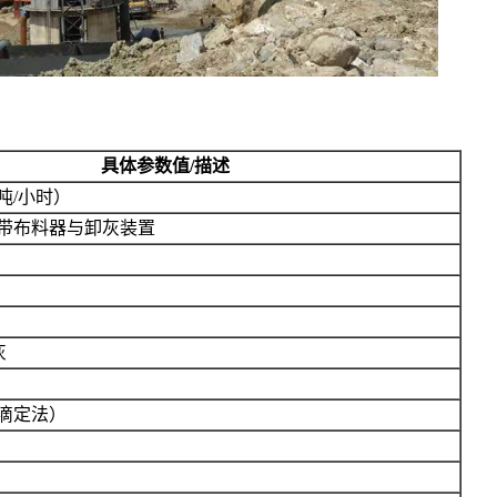
具体参数值/描述
2吨/小时）
带布料器与卸灰装置
灰
Cl滴定法）