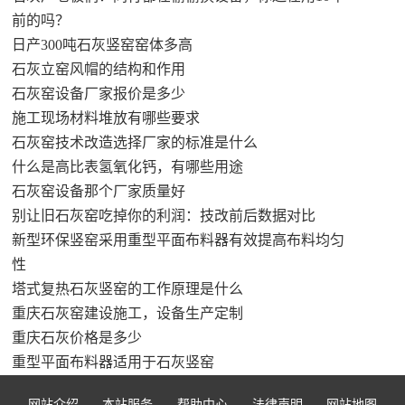
前的吗？
日产300吨石灰竖窑窑体多高
石灰立窑风帽的结构和作用
石灰窑设备厂家报价是多少
施工现场材料堆放有哪些要求
石灰窑技术改造选择厂家的标准是什么
什么是高比表氢氧化钙，有哪些用途
石灰窑设备那个厂家质量好
别让旧石灰窑吃掉你的利润：技改前后数据对比
新型环保竖窑采用重型平面布料器有效提高布料均匀
性
塔式复热石灰竖窑的工作原理是什么
重庆石灰窑建设施工，设备生产定制
重庆石灰价格是多少
重型平面布料器适用于石灰竖窑
网站介绍
本站服务
帮助中心
法律声明
网站地图