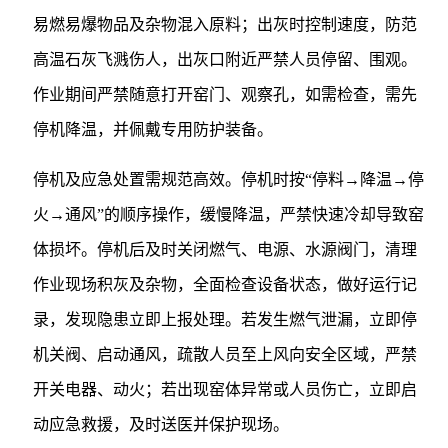
易燃易爆物品及杂物混入原料；出灰时控制速度，防范
高温石灰飞溅伤人，出灰口附近严禁人员停留、围观。
作业期间严禁随意打开窑门、观察孔，如需检查，需先
停机降温，并佩戴专用防护装备。
停机及应急处置需规范高效。停机时按“停料→降温→停
火→通风”的顺序操作，缓慢降温，严禁快速冷却导致窑
体损坏。停机后及时关闭燃气、电源、水源阀门，清理
作业现场积灰及杂物，全面检查设备状态，做好运行记
录，发现隐患立即上报处理。若发生燃气泄漏，立即停
机关阀、启动通风，疏散人员至上风向安全区域，严禁
开关电器、动火；若出现窑体异常或人员伤亡，立即启
动应急救援，及时送医并保护现场。