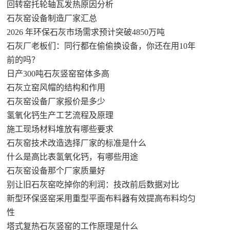
回转窑托轮轴瓦发热原因分析
石灰窑设备制造厂家汇总
2026 年环保石灰市场需求预计突破4850万吨
石灰厂老板们：同行都在偷偷换设备，你还在用10年
前的吗？
日产300吨石灰竖窑窑体多高
石灰立窑风帽的结构和作用
石灰窑设备厂家报价是多少
氢氧化钙生产工艺流程及原理
施工现场材料堆放有哪些要求
石灰窑技术改造选择厂家的标准是什么
什么是高比表氢氧化钙，有哪些用途
石灰窑设备那个厂家质量好
别让旧石灰窑吃掉你的利润：技改前后数据对比
新型环保竖窑采用重型平面布料器有效提高布料均匀
性
塔式复热石灰竖窑的工作原理是什么