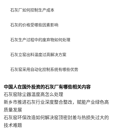
石灰厂如何控制生产成本
石灰的价格受哪些因素影响
石灰生产过程中的废弃物如何处理
石灰立窑出料温度过高解决方案
石灰窑采用自动化控制系统有哪些优势
中国人在国外投资的石灰厂有哪些相关内容
石灰窑除尘器温度高怎么处理
新乡市推进石灰行业深度整合整改，赋能产业绿色高
质量发展
石灰窑环保改造如何解决窑顶密封差与热损失过大的
技术难题