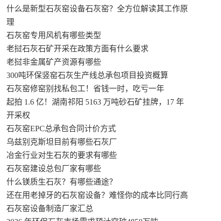
什么是新型石灰窑设备石灰窑？全方位解读其工作原
理
石灰窑专用风机有哪些类型
老挝石灰石矿开采在政策方面有什么要求
老挝非金属矿产资源有哪些
300吨环保竖窑石灰生产线总承包项目投资概算
石灰窑修窑别找私包工！省钱一时，吃亏一年
起拍 1.6 亿！湖南祁阳 5163 万吨砂石矿挂牌，17 年
开采权
石灰窑EPC总承包合同计价方式
乌兹别克斯坦目前有哪些石灰厂
冶金行业对生石灰的要求有哪些
石灰窑建设总包厂家有哪些
什么镁质生石灰？有哪些通途？
还在用老掉牙的石灰窑设备？难怪你的成本比同行高
石灰窑设备制造厂家汇总