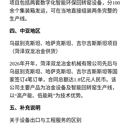
项目包括两套数字化智能环保回转窑设备，分100
余个集装箱发运，可在当地直接组装两条完整的
生产线。
四、中亚地区
乌兹别克斯坦、哈萨克斯坦、吉尔吉斯斯坦项目
（菏泽双龙冶金供货）
2026年开年，菏泽双龙冶金机械有限公司先后与
乌兹别克斯坦、哈萨克斯坦、吉尔吉斯斯坦等国
家签订4笔订单，合同总额达1.8亿元人民币。该
公司主要产品为冶金设备及智能回转窑生产线，
以“高产能、低能耗”为技术优势。
五、补充说明
关于设备出口与工程服务的区别