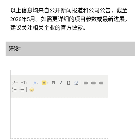
以上信息均来自公开新闻报道和公司公告，截至
2026年5月。如需更详细的项目参数或最新进展，
建议关注相关企业的官方披露。
评论：