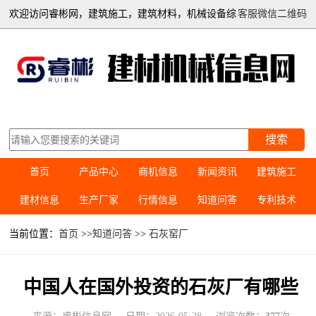
欢迎访问睿彬网，建筑施工，建筑材料，机械设备综
客服微信二维码
合信息平台
搜索
首页
产品中心
商机信息
新闻资讯
建筑施工
建材信息
生产厂家
行情信息
知道问答
专利技术
当前位置：
首页
>>
知道问答
>>
石灰窑厂
中国人在国外投资的石灰厂有哪些