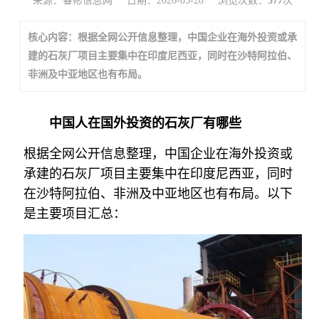
来源：睿彬信息网
日期：2026-05-28
浏览次数：
377
次
核心内容：根据全网公开信息整理，中国企业在海外投资或承
建的石灰厂项目主要集中在印度尼西亚，同时在沙特阿拉伯、
非洲及中亚地区也有布局。
中国人在国外投资的石灰厂有哪些
根据全网公开信息整理，中国企业在海外投资或
承建的石灰厂项目主要集中在印度尼西亚，同时
在沙特阿拉伯、非洲及中亚地区也有布局。以下
是主要项目汇总：