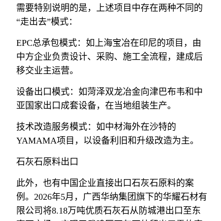
需要特别说明的是，上述项目中存在两种不同的
“走出去”模式：
EPC总承包模式：如上海宝冶在印尼的项目，由
中方企业负责设计、采购、施工全流程，建成后
移交业主运营。
设备出口模式：如菏泽双龙冶金向津巴布韦和中
亚国家出口成套设备，在当地组装生产。
技术改造服务模式：如中材海外在沙特的
YAMAMA项目，以设备利旧和升级改造为主。
石灰石原料出口
此外，也有中国企业直接出口石灰石原料的案
例。2026年5月，广西华纳集团旗下的华耀石材有
限公司将8.18万吨优质石灰石从防城港出口至东