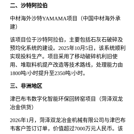
二、沙特阿拉伯
中材海外沙特YAMAMA项目（中国中材海外承
建）
该项目位于沙特阿拉伯，主要包括石灰石破碎及
预均化系统的建设。2025年10月5日，该系统顺利
实现投料生产。项目采用了移动破碎机利旧使
用、堆取料机提产改造等技术路线，处理能力由
1800吨/小时提升至2350吨/小时。
三、非洲地区
津巴布韦数字化智能环保回转窑项目（菏泽双龙
冶金供货）
2026年1月，菏泽双龙冶金机械有限公司与津巴布
韦客户签订订单，价值超过7000万元人民币。该