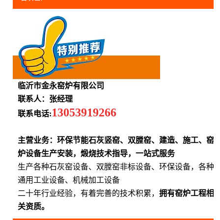
临沂市金永窑炉有限公司
联系人：张经理
13053919266
联系电话:
主营业务：环保节能石灰竖窑、双膛窑、建造、施工、窑
炉设备生产安装，煅烧技术指导，一站式服务
生产各种石灰窑设备、双膛窑非标设备、环保设备，各种
通用工业设备、机械加工设备
二十年行业经验，有着完善的技术积累，
拥有窑炉工程相
关资质。