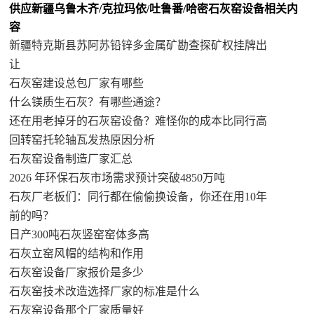
供应新疆乌鲁木齐/克拉玛依/吐鲁番/哈密石灰窑设备相关内
容
新疆特克斯县苏阿苏铅锌多金属矿勘查探矿权挂牌出
让
石灰窑建设总包厂家有哪些
什么镁质生石灰？有哪些通途？
还在用老掉牙的石灰窑设备？难怪你的成本比同行高
回转窑托轮轴瓦发热原因分析
石灰窑设备制造厂家汇总
2026 年环保石灰市场需求预计突破4850万吨
石灰厂老板们：同行都在偷偷换设备，你还在用10年
前的吗？
日产300吨石灰竖窑窑体多高
石灰立窑风帽的结构和作用
石灰窑设备厂家报价是多少
石灰窑技术改造选择厂家的标准是什么
石灰窑设备那个厂家质量好