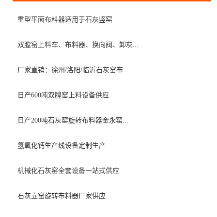
重型平面布料器适用于石灰竖窑
双膛窑上料车、布料器、换向阀、卸灰...
厂家直销：徐州/洛阳/临沂石灰窑布...
日产600吨双膛窑上料设备供应
日产200吨石灰窑旋转布料器金永窑...
氢氧化钙生产线设备定制生产
机械化石灰窑全套设备一站式供应
石灰立窑旋转布料器厂家供应