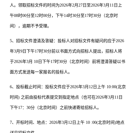
人。领取招标文件的时间为
2026
年
2
月
27
日至
2026年3
月
11
日
上
午
08
时
00
分至
12
时
00
分，下午
14
时
30
分至
17
时
30
分（北京时
间），逾期不予受理。
5、招标文件澄清及答疑：投标人对招标文件有疑问的应于2026
年
3
月
9
日下午
17
时
30
分前以书面方式向招标人提出，招标人将
于2026年
3
月
10
日下午
17
时
30
分（北京时间）前将澄清答疑以书
面方式发送每一家报名的投标人。
6、投标截止时间：投标文件应于2026年
3
月
12
日上午 10:00(北京
时间) 之前由投标代表提交到
指定地点
（也可在2026年
3
月
11
日
下午17：30分（北京时间）之前快递寄给招标人。
7、开标时间、地点：2026年
3
月
12
日上午 10 :00(北京时间)地点
详见招标文件。