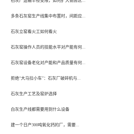
石灰厂运输半径受限，如何扩大销售区...
多条石灰窑生产线集中布置时，间距应...
石灰立窑看火工如何看火
石灰窑操作人员的技能水平对产能有何...
石灰窑设备老化对产能和产品质量有何...
拒绝“大马拉小车”：石灰厂破碎机与...
石灰生产工艺及窑炉选择
白灰生产线都需要用到什么设备
建一个日产300吨氧化钙的厂，需要...