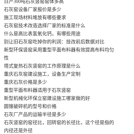
日产300吨石灰竖窑窑体多高
石灰窑设备厂家报价是多少
施工现场材料堆放有哪些要求
石灰窑技术改造选择厂家的标准是什么
什么是高比表氢氧化钙，有哪些用途
别让旧石灰窑吃掉你的利润：技改前后数据对比
新型环保竖窑采用重型平面布料器有效提高布料均匀
性
塔式复热石灰竖窑的工作原理是什么
重庆石灰窑建设施工，设备生产定制
重庆石灰价格是多少
重型平面布料器适用于石灰竖窑
新型机械化环保立窑建设施工哪家做的好
圆锥破碎机的型号和价格
石灰厂产品的运输半径是多少
石灰竖窑的窑径比，回转窑的长径比，这个径是指的
内径还是外径