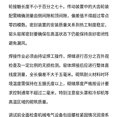
轮接触长度不小于百分之七十。传动装置中的大齿轮装
配需精确测量齿侧间隙和顶间隙，偏差值不得超过零点
零四模数。密封装置的安装质量关系到热工制度稳定，
窑头窑尾密封要确保在高温状态下仍能保持良好密闭性
避免漏风。
焊接作业必须由持证焊工操作，焊缝进行百分之百外观
检查及一定比例的无损检测。窑体焊接后应进行整体直
线度测量，全长偏差不大于五毫米。砌筑耐火材料时环
境温度需保持在五摄氏度以上，砌缝厚度严格按设计要
求控制通常不超过二毫米，特别注意窑头罩和冷却机等
高温区域的砌筑质量。
调试前全面检查机械电气设备包括螺栓紧固情况润滑系