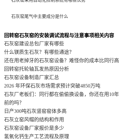
石灰窑采用自动化控制系统有哪些优势
石灰窑尾气中主要成分是什么
回转窑石灰窑的安装调试流程与注意事项相关内容
石灰窑建设总包厂家有哪些
什么镁质生石灰？有哪些通途？
还在用老掉牙的石灰窑设备？难怪你的成本比同行高
回转窑托轮轴瓦发热原因分析
石灰窑设备制造厂家汇总
2026 年环保石灰市场需求预计突破4850万吨
石灰厂老板们：同行都在偷偷换设备，你还在用10年
前的吗？
日产300吨石灰竖窑窑体多高
石灰立窑风帽的结构和作用
石灰窑设备厂家报价是多少
氢氧化钙生产工艺流程及原理