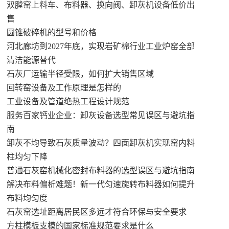
双膛窑上料车、布料器、换向阀、卸灰机设备低价出
售
圆锥破碎机的型号和价格
河北廊坊到2027年底，实现岩矿棉行业工业炉窑全部
清洁能源替代
石灰厂运输半径受限，如何扩大销售区域
回转窑设备及工作原理是怎样的
工业设备及管道绝热工程设计规范
服务百家钙业企业：卸灰设备选型常见误区与避坑指
南
卸灰不均导致石灰质量波动？四面卸灰机实现窑内料
柱均匀下降
普通石灰窑机械化密封布料器的选型误区与避坑指南
解决布料偏析难题！新一代匀速旋转布料器如何提升
布料均匀度
石灰窑选址距离居民区多远才符合环保与安全要求
方柱模板支模的国家标准规范要求是什么