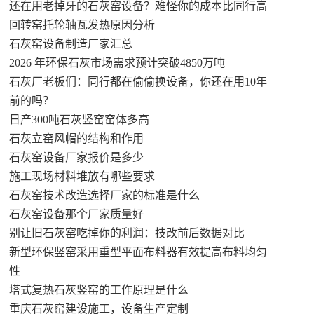
还在用老掉牙的石灰窑设备？难怪你的成本比同行高
回转窑托轮轴瓦发热原因分析
石灰窑设备制造厂家汇总
2026 年环保石灰市场需求预计突破4850万吨
石灰厂老板们：同行都在偷偷换设备，你还在用10年
前的吗？
日产300吨石灰竖窑窑体多高
石灰立窑风帽的结构和作用
石灰窑设备厂家报价是多少
施工现场材料堆放有哪些要求
石灰窑技术改造选择厂家的标准是什么
石灰窑设备那个厂家质量好
别让旧石灰窑吃掉你的利润：技改前后数据对比
新型环保竖窑采用重型平面布料器有效提高布料均匀
性
塔式复热石灰竖窑的工作原理是什么
重庆石灰窑建设施工，设备生产定制