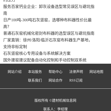
服务百家钙业企业：卸灰设备选型常见误区与避坑指
南
日产100吨-300吨石灰竖窑，选哪种布料器性价比最
高？
普通石灰窑机械化密封布料器的选型误区与避坑指南
厂家直销：徐州/洛阳/临沂石灰窑布料器生产基地，
支持非标定制
石灰竖窑核心专用设备与系统解决方案
国外建窑建议配备自动化控制和手动控制双系统
网站介绍
本站服务
帮助中心
法律声明
网站地图
联系我们
网站合作
RSS订阅
版权所有 ©建材机械信息网
联系人：李经理