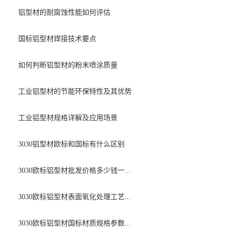
铝型材的耐腐蚀性能如何评估
国标铝型材焊接技术要点
如何判断铝型材的粉末喷涂质量
工业铝型材的节能环保特性及其优势
工业铝型材规格详解及应用场景
3030铝型材欧标和国标有什么区别
3030欧标铝型材批发价格多少钱一...
3030欧标铝型材表面氧化处理工艺...
3030欧标铝型材国标材质规格参数...