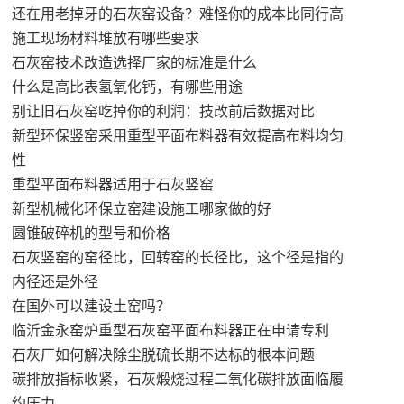
还在用老掉牙的石灰窑设备？难怪你的成本比同行高
施工现场材料堆放有哪些要求
石灰窑技术改造选择厂家的标准是什么
什么是高比表氢氧化钙，有哪些用途
别让旧石灰窑吃掉你的利润：技改前后数据对比
新型环保竖窑采用重型平面布料器有效提高布料均匀
性
重型平面布料器适用于石灰竖窑
新型机械化环保立窑建设施工哪家做的好
圆锥破碎机的型号和价格
石灰竖窑的窑径比，回转窑的长径比，这个径是指的
内径还是外径
在国外可以建设土窑吗？
临沂金永窑炉重型石灰窑平面布料器正在申请专利
石灰厂如何解决除尘脱硫长期不达标的根本问题
碳排放指标收紧，石灰煅烧过程二氧化碳排放面临履
约压力