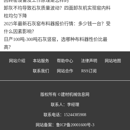
回转窑设备及工作原理是怎样的
卸灰不均导致石灰质量波动？四面卸灰机实现窑内料
柱均匀下降
2025年最新石灰窑布料器报价行情：多少钱一台？受
什么因素影响？
日产100吨-300吨石灰竖窑，选哪种布料器性价比最
高？
网站介绍
本站服务
帮助中心
法律声明
网站地图
联系我们
网站合作
RSS订阅
版权所有 ©建材机械信息网
联系人：李经理
联系电话：15244385908
网站备案：
鲁ICP备20001600号-3