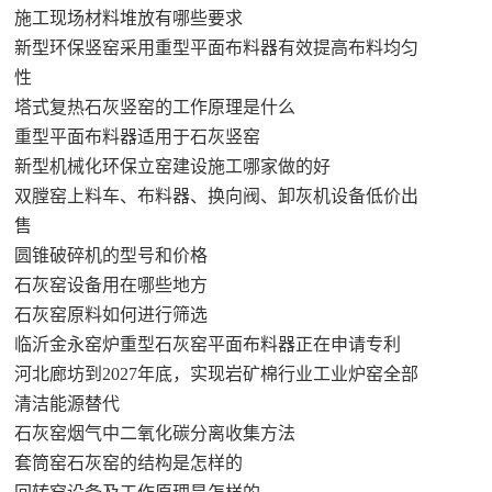
施工现场材料堆放有哪些要求
新型环保竖窑采用重型平面布料器有效提高布料均匀
性
塔式复热石灰竖窑的工作原理是什么
重型平面布料器适用于石灰竖窑
新型机械化环保立窑建设施工哪家做的好
双膛窑上料车、布料器、换向阀、卸灰机设备低价出
售
圆锥破碎机的型号和价格
石灰窑设备用在哪些地方
石灰窑原料如何进行筛选
临沂金永窑炉重型石灰窑平面布料器正在申请专利
河北廊坊到2027年底，实现岩矿棉行业工业炉窑全部
清洁能源替代
石灰窑烟气中二氧化碳分离收集方法
套筒窑石灰窑的结构是怎样的