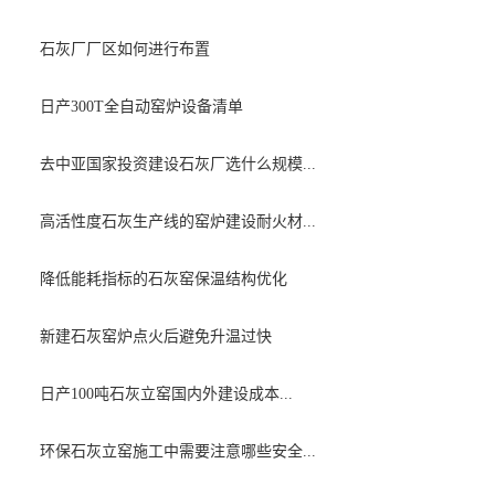
石灰厂厂区如何进行布置
日产300T全自动窑炉设备清单
去中亚国家投资建设石灰厂选什么规模...
高活性度石灰生产线的窑炉建设耐火材...
降低能耗指标的石灰窑保温结构优化
新建石灰窑炉点火后避免升温过快
日产100吨石灰立窑国内外建设成本...
环保石灰立窑施工中需要注意哪些安全...