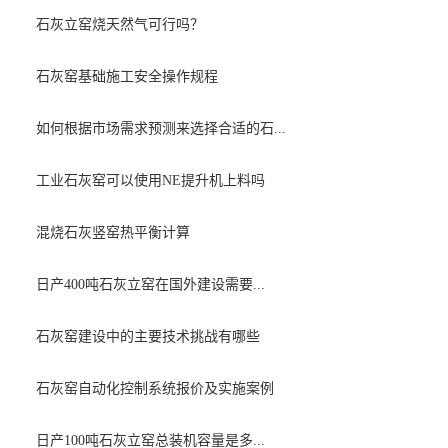
石灰立窑烧天然气可行吗？
石灰窑基础施工安全操作规程
如何根据市场需求预测来选择合适的石...
工业石灰窑可以使用NE提升机上料吗
混烧石灰竖窑热平衡计算
日产400吨石灰立窑在国外建设需要...
石灰窑建设中的主要技术挑战有哪些
石灰窑自动化控制系统报价及实施案例
日产100吨石灰立窑总装机容量是多...