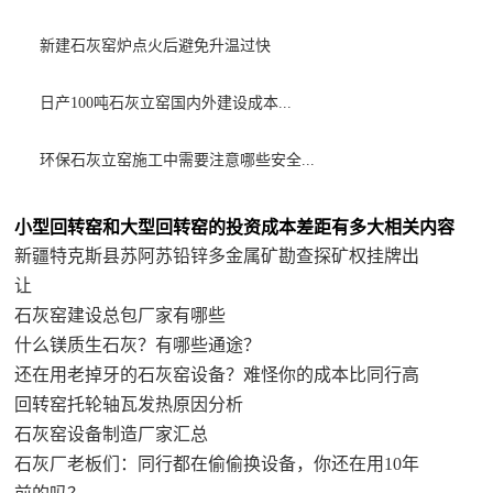
新建石灰窑炉点火后避免升温过快
日产100吨石灰立窑国内外建设成本...
环保石灰立窑施工中需要注意哪些安全...
小型回转窑和大型回转窑的投资成本差距有多大相关内容
新疆特克斯县苏阿苏铅锌多金属矿勘查探矿权挂牌出
让
石灰窑建设总包厂家有哪些
什么镁质生石灰？有哪些通途？
还在用老掉牙的石灰窑设备？难怪你的成本比同行高
回转窑托轮轴瓦发热原因分析
石灰窑设备制造厂家汇总
石灰厂老板们：同行都在偷偷换设备，你还在用10年