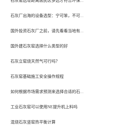
石灰窑选址距离居民区多远才符合环保...
石灰厂出海的设备选型：宁可笨，不可...
国外投资石灰厂之前，请先看看当地有...
国外建石灰窑选择什么类型的好
石灰立窑烧天然气可行吗？
石灰窑基础施工安全操作规程
如何根据市场需求预测来选择合适的石...
工业石灰窑可以使用NE提升机上料吗
混烧石灰竖窑热平衡计算