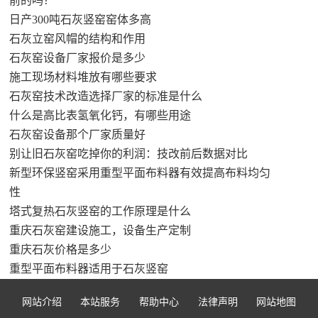
前的吗？
日产300吨石灰竖窑窑体多高
石灰立窑风帽的结构和作用
石灰窑设备厂家报价是多少
施工现场材料堆放有哪些要求
石灰窑技术改造选择厂家的标准是什么
什么是高比表氢氧化钙，有哪些用途
石灰窑设备那个厂家质量好
别让旧石灰窑吃掉你的利润：技改前后数据对比
新型环保竖窑采用重型平面布料器有效提高布料均匀
性
塔式复热石灰竖窑的工作原理是什么
重庆石灰窑建设施工，设备生产定制
重庆石灰价格是多少
重型平面布料器适用于石灰竖窑
网站介绍
本站服务
帮助中心
法律声明
网站地图