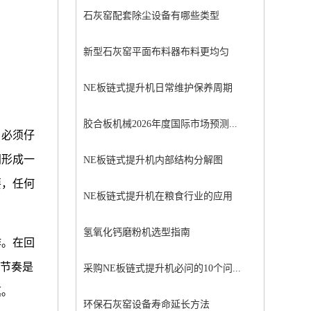
石灰窑配套除尘设备有哪些类型
新型石灰窑平面布料器布料更均匀
NE板链式提升机日常维护保养周期
胶合板机械2026年度国际市场预测...
，必须仔
间形成一
NE板链式提升机内部结构分解图
要，任何
NE板链式提升机在粮食行业的应用
氢氧化钙磨粉机选型指南
作。在回
作节奏是
采购NE板链式提升机必问的10个问...
慎。
环保石灰窑设备寿命延长方法