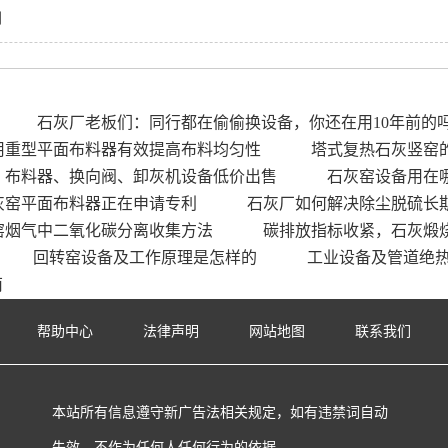
利
石灰厂老板们：同行都在偷偷换设备，你还在用10年前的
用重型平面布料器有效提高布料均匀性
塔式复热石灰竖窑
、布料器、换向阀、卸灰机设备低价出售
石灰窑设备用在
灰窑平面布料器正在申请专利
石灰厂如何解决除尘脱硫长
窑烟气中二氧化碳分离收集方法
碳排放指标收紧，石灰煅
回转窑设备及工作原理是怎样的
工业设备及管道绝
南
帮助中心
法律声明
网站地图
联系我们
本站所有信息遵守新广告法相关规定，如有违禁词自动
失效，不作为任何人任何行为的依据