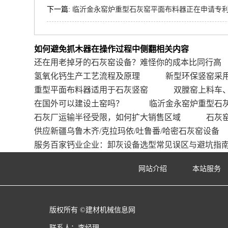
下一篇:
临沂金永窑炉重型石灰窑平面布料器正在申请专
如何避免抓木器在操作过程中侧翻相关内容
还在用老掉牙的石灰窑设备？难怪你的成本比同行高
氢氧化钙生产工艺流程及原理
新型环保竖窑采
重型平面布料器适用于石灰竖窑
双膛窑上料车
在国外可以建设土窑吗？
临沂金永窑炉重型石
石灰厂运输半径受限，如何扩大销售区域
石灰
供应新疆乌鲁木齐/克拉玛依/吐鲁番/哈密石灰窑设备
服务百家钙业企业：卸灰设备选型常见误区与避坑指
网站介绍
本站服务
版权所有 ©建材机械信息网
联系人：李经理