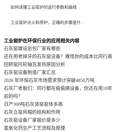
如何读懂工业窑炉的运行参数和曲线
工业窑炉点火和停炉，正确的步骤是什...
工业窑炉在环保行业的应用相关内容
石灰窑建设总包厂家有哪些
还在用老掉牙的石灰窑设备？难怪你的成本比同行高
回转窑托轮轴瓦发热原因分析
石灰窑设备制造厂家汇总
2026 年环保石灰市场需求预计突破4850万吨
石灰厂老板们：同行都在偷偷换设备，你还在用10年
前的吗？
日产300吨石灰竖窑窑体多高
石灰立窑风帽的结构和作用
石灰窑设备厂家报价是多少
氢氧化钙生产工艺流程及原理