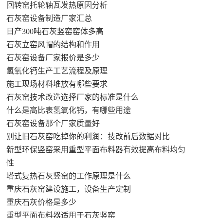
回转窑托轮轴瓦发热原因分析
石灰窑设备制造厂家汇总
日产300吨石灰竖窑窑体多高
石灰立窑风帽的结构和作用
石灰窑设备厂家报价是多少
氢氧化钙生产工艺流程及原理
施工现场材料堆放有哪些要求
石灰窑技术改造选择厂家的标准是什么
什么是高比表氢氧化钙，有哪些用途
石灰窑设备那个厂家质量好
别让旧石灰窑吃掉你的利润：技改前后数据对比
新型环保竖窑采用重型平面布料器有效提高布料均匀
性
塔式复热石灰竖窑的工作原理是什么
重庆石灰窑建设施工，设备生产定制
重庆石灰价格是多少
重型平面布料器适用于石灰竖窑