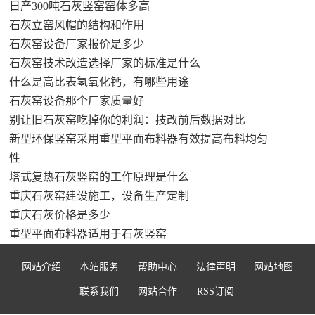
日产300吨石灰竖窑窑体多高
石灰立窑风帽的结构和作用
石灰窑设备厂家报价是多少
石灰窑技术改造选择厂家的标准是什么
什么是高比表氢氧化钙，有哪些用途
石灰窑设备那个厂家质量好
别让旧石灰窑吃掉你的利润：技改前后数据对比
新型环保竖窑采用重型平面布料器有效提高布料均匀
性
塔式复热石灰竖窑的工作原理是什么
重庆石灰窑建设施工，设备生产定制
重庆石灰价格是多少
重型平面布料器适用于石灰竖窑
网站介绍
本站服务
帮助中心
法律声明
网站地图
联系我们
网站合作
RSS订阅