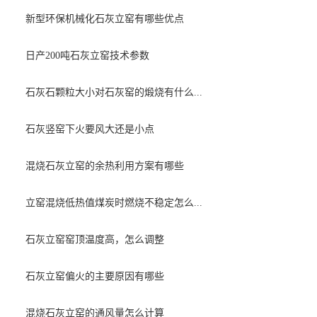
新型环保机械化石灰立窑有哪些优点
日产200吨石灰立窑技术参数
石灰石颗粒大小对石灰窑的煅烧有什么...
石灰竖窑下火要风大还是小点
混烧石灰立窑的余热利用方案有哪些
立窑混烧低热值煤炭时燃烧不稳定怎么...
石灰立窑窑顶温度高，怎么调整
石灰立窑偏火的主要原因有哪些
混烧石灰立窑的通风量怎么计算