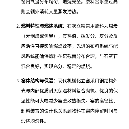
窑内气流分布均匀，煅烧完全。原料含水量过高
则会额外消耗大量蒸发潜热。
燃料特性与燃烧系统
：石灰立窑常用燃料为煤炭
（无烟煤或焦炭），其热值、挥发分、灰分及反
应活性直接影响燃烧效率。先进的布料系统与配
风系统能确保燃料在窑截面分布合理，与石灰石
混合良好，实现充分、稳定的燃烧。
窑体结构与保温
：现代机械化立窑采用钢结构外
壳与内部优质耐火保温材料复合砌筑。优良的保
温性能可大幅减少窑壁散热损失。窑的高径比、
卸料装置的设计也关系到物料在窑内停留时间与
煅烧均匀性。