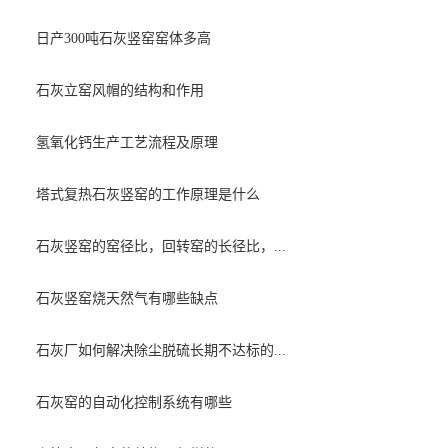
日产300吨石灰竖窑窑体多高
石灰立窑风帽的结构和作用
氢氧化钙生产工艺流程及原理
塔式复热石灰竖窑的工作原理是什么
石灰竖窑的窑径比，回转窑的长径比，...
石灰竖窑烧天然气有哪些缺点
石灰厂如何解决除尘脱硫长期不达标的...
石灰窑的自动化控制系统有哪些