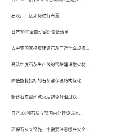
石灰厂厂区如何进行布置
日产300T全自动窑炉设备清单
去中亚国家投资建设石灰厂选什么规模...
高活性度石灰生产线的窑炉建设耐火材...
降低能耗指标的石灰窑保温结构优化
新建石灰窑炉点火后避免升温过快
日产100吨石灰立窑国内外建设成本...
环保石灰立窑施工中需要注意哪些安全...