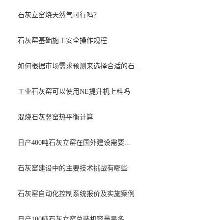
石灰立窑烧天然气可行吗？
石灰窑基础施工安全操作规程
如何根据市场需求预测来选择合适的石...
工业石灰窑可以使用NE提升机上料吗
混烧石灰竖窑热平衡计算
日产400吨石灰立窑在国外建设需要...
石灰窑建设中的主要技术挑战有哪些
石灰窑自动化控制系统报价及实施案例
日产100吨石灰立窑总装机容量是多...