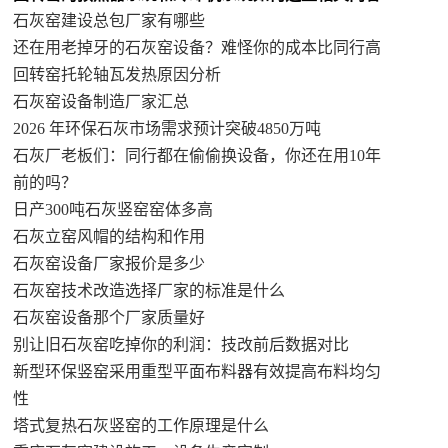
石灰窑建设总包厂家有哪些
还在用老掉牙的石灰窑设备？难怪你的成本比同行高
回转窑托轮轴瓦发热原因分析
石灰窑设备制造厂家汇总
2026 年环保石灰市场需求预计突破4850万吨
石灰厂老板们：同行都在偷偷换设备，你还在用10年
前的吗？
日产300吨石灰竖窑窑体多高
石灰立窑风帽的结构和作用
石灰窑设备厂家报价是多少
石灰窑技术改造选择厂家的标准是什么
石灰窑设备那个厂家质量好
别让旧石灰窑吃掉你的利润：技改前后数据对比
新型环保竖窑采用重型平面布料器有效提高布料均匀
性
塔式复热石灰竖窑的工作原理是什么