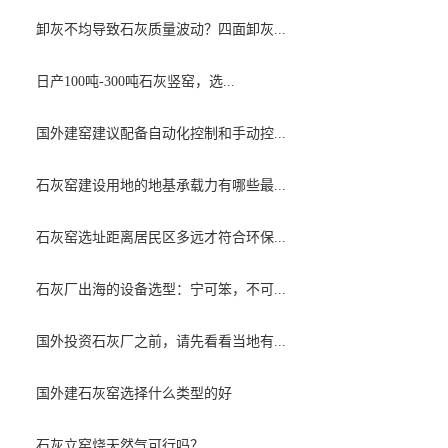
卸灰不均导致石灰质量波动？四面卸灰...
日产100吨-300吨石灰竖窑，选...
国外建窑建议配备自动化控制和手动控...
石灰窑建设用地的地基承载力有哪些最...
石灰窑选址距离居民区多远才符合环保...
石灰厂出海的设备选型：宁可笨，不可...
国外投资石灰厂之前，请先看看当地有...
国外建石灰窑选择什么类型的好
石灰立窑烧天然气可行吗？