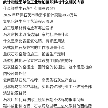
统计指标里单位工业增加值能耗指什么相关内容
什么镁质生石灰？有哪些通途？
2026 年环保石灰市场需求预计突破4850万吨
氢氧化钙生产工艺流程及原理
施工现场材料堆放有哪些要求
石灰窑技术改造选择厂家的标准是什么
什么是高比表氢氧化钙，有哪些用途
塔式复热石灰竖窑的工作原理是什么
重庆石灰窑建设施工，设备生产定制
新型机械化环保立窑建设施工哪家做的好
石灰竖窑的窑径比，回转窑的长径比，这个径是指的
内径还是外径
云南昆明石灰厂推荐，高品质石灰生产企业
河北廊坊到2027年底，实现岩矿棉行业工业炉窑全部
清洁能源替代
石灰厂如何解决除尘脱硫长期不达标的根本问题
碳排放指标收紧，石灰煅烧过程二氧化碳排放面临履