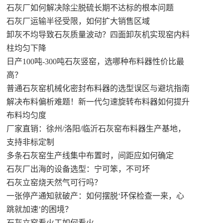
石灰厂如何解决除尘脱硫长期不达标的根本问题
石灰厂运输半径受限，如何扩大销售区域
卸灰不均导致石灰质量波动？四面卸灰机实现窑内料
柱均匀下降
日产100吨-300吨石灰竖窑，选哪种布料器性价比最
高？
普通石灰窑机械化密封布料器的选型误区与避坑指南
解决布料偏析难题！新一代匀速旋转布料器如何提升
布料均匀度
厂家直销：徐州/洛阳/临沂石灰窑布料器生产基地，
支持非标定制
多条石灰窑生产线集中布置时，间距应如何确定
石灰厂出海的设备选型：宁可笨，不可坏
石灰立窑烧天然气可行吗？
一张停产通知就破产：如何摆脱‘环保检查一来，心
跳就加速’的困境？
石灰立窑看火工如何看火