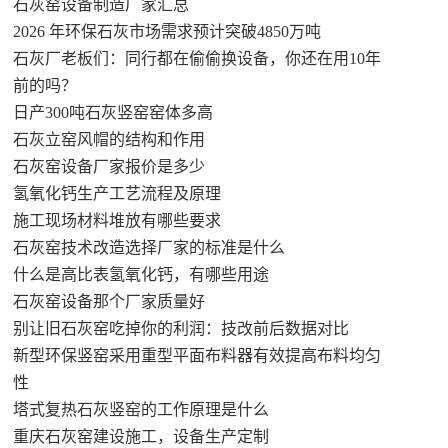
石灰窑设备制造厂家汇总
2026 年环保石灰市场需求预计突破4850万吨
石灰厂老板们：同行都在偷偷换设备，你还在用10年
前的吗？
日产300吨石灰竖窑窑体多高
石灰立窑风帽的结构和作用
石灰窑设备厂家报价是多少
氢氧化钙生产工艺流程及原理
施工现场材料堆放有哪些要求
石灰窑技术改造选择厂家的标准是什么
什么是高比表氢氧化钙，有哪些用途
石灰窑设备那个厂家质量好
别让旧石灰窑吃掉你的利润：技改前后数据对比
新型环保竖窑采用重型平面布料器有效提高布料均匀
性
塔式复热石灰竖窑的工作原理是什么
重庆石灰窑建设施工，设备生产定制