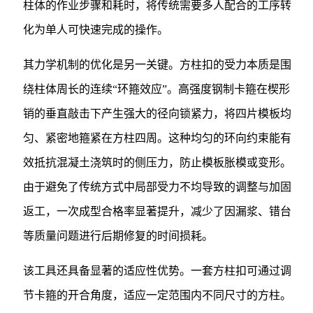
柱体的作业步骤和耗时，将传统需要多人配合的工序转
化为单人可快速完成的操作。
其力学机制的优化是另一关键。方柱扣的受力本质是围
绕柱体周长的连续“环箍效应”。高强度钢制卡箍在楔形
销的垂直敲击下产生强大的径向锁紧力，将四片模板均
匀、紧密地箍紧在方柱四周。这种均匀的环向约束能有
效抵抗混凝土浇筑时的侧压力，防止模板胀模或变形。
由于避免了传统方式中局部受力不均导致的调整与加固
返工，一次成型合格率显著提升，减少了因漏浆、错台
等质量问题进行后期修复的时间损耗。
该工具还具备显著的适应性优势。一套方柱扣可通过调
节卡箍的开合角度，适应一定范围内不同尺寸的方柱。