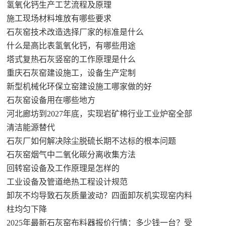
氢氧化钙生产工艺流程及原理
施工现场材料堆放有哪些要求
石灰窑技术改造选择厂家的标准是什么
什么是高比表氢氧化钙，有哪些用途
塔式复热石灰竖窑的工作原理是什么
重庆石灰窑建设施工，设备生产定制
新型机械化环保立窑建设施工哪家做的好
石灰窑设备用在哪些地方
河北廊坊到2027年底，实现岩矿棉行业工业炉窑全部
清洁能源替代
石灰厂如何解决除尘脱硫长期不达标的根本问题
石灰窑烟气中二氧化碳分离收集方法
回转窑设备及工作原理是怎样的
工业设备及管道绝热工程设计规范
卸灰不均导致石灰质量波动？四面卸灰机实现窑内料
柱均匀下降
2025年最新石灰窑布料器报价行情：多少钱一台？受